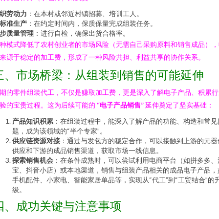
织劳动力
：在本村或邻近村镇招募、培训工人。
标准生产
：在约定时间内，保质保量完成组装任务。
步质量管理
：进行自检，确保出货合格率。
种模式降低了农村创业者的市场风险（无需自己采购原料和销售成品），
来源于稳定的加工费，形成了一种风险共担、利益共享的协作关系。
三、市场桥梁：从组装到销售的可能延伸
期的零件组装代工，不仅是赚取加工费，更是深入了解电子产品、积累行
验的宝贵过程。这为后续可能的
“电子产品销售”
延伸奠定了坚实基础：
产品知识积累
：在组装过程中，能深入了解产品的功能、构造和常见
题，成为该领域的“半个专家”。
供应链资源对接
：通过与发包方的稳定合作，可以接触到上游的元器
供应和下游的成品销售渠道，获取市场一线信息。
探索销售机会
：在条件成熟时，可以尝试利用电商平台（如拼多多、
宝、抖音小店）或本地渠道，销售与组装产品相关的成品电子产品，
手机配件、小家电、智能家居单品等，实现从“代工”到“工贸结合”的
级。
四、成功关键与注意事项