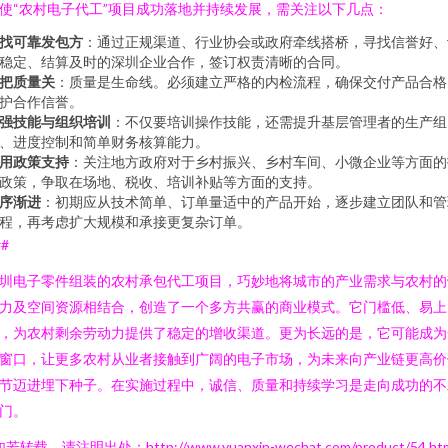
使“农村电子代工”项目成功落地并持续发展，需关注以下几点：
找可靠发包方
：通过正规渠道、行业协会或政府牵线搭桥，寻找信誉好、
稳定、结算及时的深圳企业合作，签订权责清晰的合同。
把质量关
：质量是生命线。必须建立严格的内检流程，确保交付产品合格
护合作信誉。
强技能与组织培训
：不仅要培训操作技能，还需提升基层管理者的生产组
、进度控制和简单财务核算能力。
用政策支持
：关注地方政府对于乡村振兴、乡村车间、小微企业等方面的
政策，争取在场地、税收、培训补贴等方面的支持。
序渐进
：初期应从技术简单、订单量适中的产品开始，逐步建立团队和管
程，再考虑扩大规模和承接更复杂订单。
##
圳电子零件组装的农村承包代工项目，巧妙地将城市的产业需求与农村的
力及空间资源相结合，创造了一个多方共赢的商业模式。它门槛低、易上
，为农村剩余劳动力提供了稳定的增收渠道。更为长远的是，它可能成为
窗口，让更多农村从业者接触到广阔的电子市场，为未来向产业链更高价
节迈进埋下种子。在实施过程中，诚信、质量和持续学习是走向成功的不
门。
若转载，请注明出处：http://www.yuanxin-wechat.com/product/54.ht