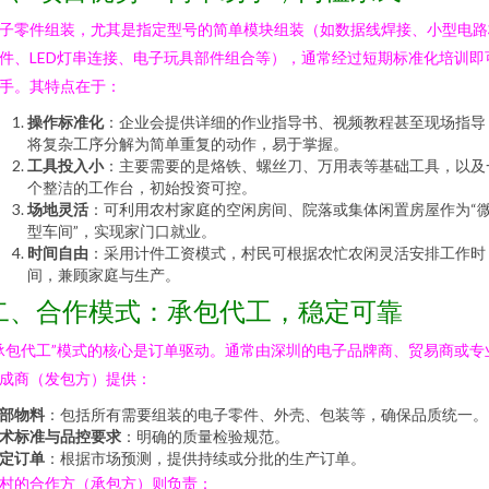
子零件组装，尤其是指定型号的简单模块组装（如数据线焊接、小型电路
件、LED灯串连接、电子玩具部件组合等），通常经过短期标准化培训即
手。其特点在于：
操作标准化
：企业会提供详细的作业指导书、视频教程甚至现场指导
将复杂工序分解为简单重复的动作，易于掌握。
工具投入小
：主要需要的是烙铁、螺丝刀、万用表等基础工具，以及
个整洁的工作台，初始投资可控。
场地灵活
：可利用农村家庭的空闲房间、院落或集体闲置房屋作为“
型车间”，实现家门口就业。
时间自由
：采用计件工资模式，村民可根据农忙农闲灵活安排工作时
间，兼顾家庭与生产。
二、合作模式：承包代工，稳定可靠
承包代工”模式的核心是订单驱动。通常由深圳的电子品牌商、贸易商或专
成商（发包方）提供：
部物料
：包括所有需要组装的电子零件、外壳、包装等，确保品质统一。
术标准与品控要求
：明确的质量检验规范。
定订单
：根据市场预测，提供持续或分批的生产订单。
村的合作方（承包方）则负责：