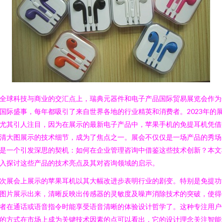
全球科技与商业的交汇点上，瑞典元器件和电子产品国际贸易展览会作为
国际盛事，每年都吸引了来自世界各地的行业精英和消费者。2023年的
尤其引人注目，因为在展示的最新电子产品中，苹果手机的免提耳机凭借
清大图展示的技术细节，成为了焦点之一。展会不仅仅是一场产品的秀场
是一个引发深思的契机：如何在企业管理咨询中借鉴这些技术创新？本文
入探讨这些产品的技术亮点及其对咨询领域的启示。
次展会上展示的苹果耳机以其大幅改进步表明行业的剧变。特别是免提功
图片展示出来，清晰反映出传感器的灵敏度及噪声消除技术的突破，使得
者在通话或语音指令时能享受语音清晰的体验设计哲学了。这种专注用户
的方式在市场上成为关键技术因素的点可以看出，它的设计理念关注智能