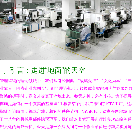
一、引言：走进“地面”的天空
管理咨询的理论领域中，我们常引经据典：“战略先行”、“文化为本”、“
业靠人，四流企业靠制度”。但当理论落地，转换成轰鸣的机声与略显粗
熨帖的握手时，意义才被真正淬炼出来。参天之树，必有其根。为了探寻
咨询是如何在一个真实的基座里“生根发芽”的，我们来到了KTC工厂。这
指针不论晴雨，都笃定地走着它的秩序节拍。\n\nKTC，这家在西部城市
了十八年的机械零部件隐形冠军，我们曾对其管理层进行过多次战略沟通
织文化的自评分析。今天是第一次深入到每一个作业单位进行蹲点实测与