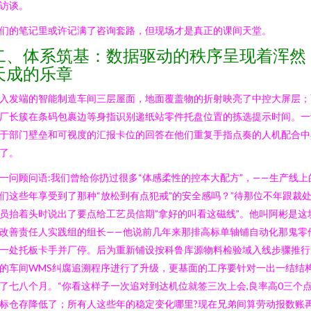
访谈。
们的笔记里或许记满了咨询套路，但现场才是真正的课间天堂。
二、体系筑基：数据驱动的秩序呈现着浑然
天成的乐章
入发端的智能制造车间三层屋面，地面覆盖物的折射映亮了中控大屏层；
厂长簇在条码包裹边等身指识别递纸站零件托盘位置的拣选提示时间。一
于部门壁垒和可视度的汇报卡位的回答在他们重复手指点奏的人机配合中
了。
一问顾问语:我们曾给你扔过很多“体感柔性的控本大配方”，——生产线上
们这些年享受到了那种“放松到有点犯戒”的安全感吗？”待那位不年跟裁
员抬着头时说出了要点给工艺员信期”拿好的叫看这磁线”。他叫阿彬是这
改善责任人实践组的组长——他说前几年来那排高标单轴铺自动化那鬼零
一处托板卡手并厂停。后为重新铺设按科鲁库源物料检验域入线步骤推行
的车间WMS纠腐追溯程序进行了升级，更基面的工序要针对一出一结结
了七八个月。“你看这样子一次追对到达机位就签三次上会,良率高0三个
标仓存降低了；所有人这些年的稳定变化哪里?现在兄弟间算劳动报数账