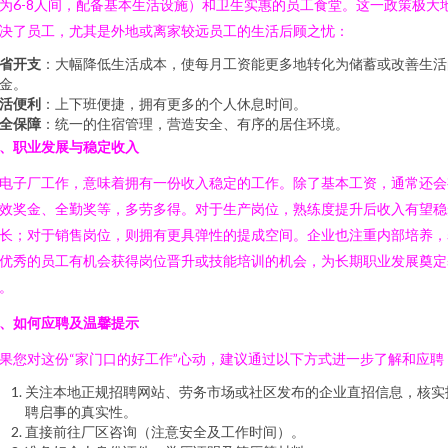
为6-8人间，配备基本生活设施）和卫生实惠的员工食堂。这一政策极大
决了员工，尤其是外地或离家较远员工的生活后顾之忧：
省开支
：大幅降低生活成本，使每月工资能更多地转化为储蓄或改善生活
金。
活便利
：上下班便捷，拥有更多的个人休息时间。
全保障
：统一的住宿管理，营造安全、有序的居住环境。
、职业发展与稳定收入
电子厂工作，意味着拥有一份收入稳定的工作。除了基本工资，通常还会
效奖金、全勤奖等，多劳多得。对于生产岗位，熟练度提升后收入有望稳
长；对于销售岗位，则拥有更具弹性的提成空间。企业也注重内部培养，
优秀的员工有机会获得岗位晋升或技能培训的机会，为长期职业发展奠定
。
、如何应聘及温馨提示
果您对这份“家门口的好工作”心动，建议通过以下方式进一步了解和应聘
关注本地正规招聘网站、劳务市场或社区发布的企业直招信息，核实
聘启事的真实性。
直接前往厂区咨询（注意安全及工作时间）。