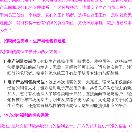
产车间和现代化的管理体系。厂区环境整洁，注重安全生产与员工关怀，
于为员工创造一个稳定、安心的工作场所。选择在这里工作，意味着您无
赴他乡，就能获得一份有保障的就业岗位，方便照顾家庭，减少通勤成本
乡之苦。
、招聘岗位亮点：生产与销售双通道
次招聘的岗位主要分为两大方向：
生产制造类岗位
：包括生产线操作员、技术员、质检员等。这些岗位
常提供系统的岗前培训，无需丰富经验即可上岗，适合踏实肯干、注
细节的求职者。稳定的流水线工作有助于培养专注力与纪律性。
电子产品销售类岗位
：这是本次招聘的另一大亮点。该岗位不仅面向
经验的销售人才，也欢迎对电子产品感兴趣、具备良好沟通能力的新
加入。您将有机会深入了解各类电子产品，直接面向市场与客户，锻
销售技巧与市场洞察力，职业发展路径更为多元。无论是倾向于稳定
生产岗位，还是富有挑战性的销售岗位，这里都能提供相应的平台。
、“包吃住”福利的切实保障
包吃住”是此次招聘最具吸引力的福利之一。厂方为员工提供干净的宿舍（