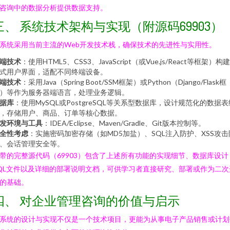
咨询中的数据分析提供数据支持。
三、 系统技术架构与实现（附源码69903）
系统采用当前主流的Web开发技术栈，确保技术的先进性与实用性。
端技术
：使用HTML5、CSS3、JavaScript（或Vue.js/React等框架）构
式用户界面，适配不同终端设备。
端技术
：采用Java（Spring Boot/SSM框架）或Python（Django/Flask框
）等作为服务器端语言，处理业务逻辑。
据库
：使用MySQL或PostgreSQL等关系型数据库，设计规范化的数据表
，存储用户、商品、订单等核心数据。
发环境与工具
：IDEA/Eclipse、Maven/Gradle、Git版本控制等。
全性考虑
：实施密码加密存储（如MD5加盐）、SQL注入防护、XSS攻击
、会话管理安全等。
带的完整源代码（69903）包含了上述所有功能的实现细节、数据库设计
QL文件以及详细的部署说明文档，可供学习者直接研究、部署或作为二次
的基础。
四、 对企业管理咨询的价值与启示
系统的设计与实现不仅是一个技术项目，更能为从事电子产品销售或计划