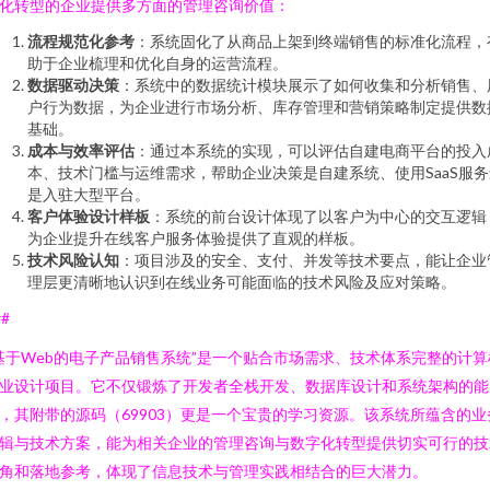
化转型的企业提供多方面的管理咨询价值：
流程规范化参考
：系统固化了从商品上架到终端销售的标准化流程，
助于企业梳理和优化自身的运营流程。
数据驱动决策
：系统中的数据统计模块展示了如何收集和分析销售、
户行为数据，为企业进行市场分析、库存管理和营销策略制定提供数
基础。
成本与效率评估
：通过本系统的实现，可以评估自建电商平台的投入
本、技术门槛与运维需求，帮助企业决策是自建系统、使用SaaS服务
是入驻大型平台。
客户体验设计样板
：系统的前台设计体现了以客户为中心的交互逻辑
为企业提升在线客户服务体验提供了直观的样板。
技术风险认知
：项目涉及的安全、支付、并发等技术要点，能让企业
理层更清晰地认识到在线业务可能面临的技术风险及应对策略。
##
基于Web的电子产品销售系统”是一个贴合市场需求、技术体系完整的计算
业设计项目。它不仅锻炼了开发者全栈开发、数据库设计和系统架构的能
，其附带的源码（69903）更是一个宝贵的学习资源。该系统所蕴含的业
辑与技术方案，能为相关企业的管理咨询与数字化转型提供切实可行的技
角和落地参考，体现了信息技术与管理实践相结合的巨大潜力。