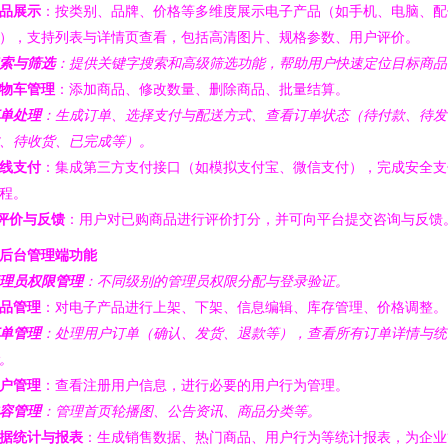
品展示
：按类别、品牌、价格等多维度展示电子产品（如手机、电脑、配
），支持列表与详情页查看，包括高清图片、规格参数、用户评价。
索与筛选
：提供关键字搜索和高级筛选功能，帮助用户快速定位目标商品
物车管理
：添加商品、修改数量、删除商品、批量结算。
单处理
：生成订单、选择支付与配送方式、查看订单状态（待付款、待发
、待收货、已完成等）。
线支付
：集成第三方支付接口（如模拟支付宝、微信支付），完成安全支
程。
评价与反馈
：用户对已购商品进行评价打分，并可向平台提交咨询与反馈
. 后台管理端功能
理员权限管理
：不同级别的管理员权限分配与登录验证。
品管理
：对电子产品进行上架、下架、信息编辑、库存管理、价格调整。
单管理
：处理用户订单（确认、发货、退款等），查看所有订单详情与统
。
户管理
：查看注册用户信息，进行必要的用户行为管理。
容管理
：管理首页轮播图、公告资讯、商品分类等。
据统计与报表
：生成销售数据、热门商品、用户行为等统计报表，为企业