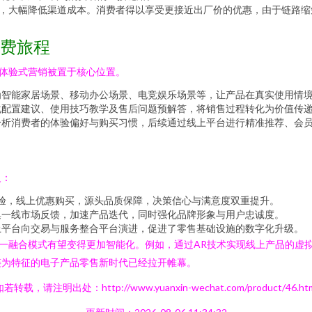
，大幅降低渠道成本。消费者得以享受更接近出厂价的优惠，由于链路缩
消费旅程
体验式营销被置于核心位置。
为智能家居场景、移动办公场景、电竞娱乐场景等，让产品在真实使用情
化配置建议、使用技巧教学及售后问题预解答，将销售过程转化为价值传
分析消费者的体验偏好与购买习惯，后续通过线上平台进行精准推荐、会员
义：
体验，线上优惠购买，源头品质保障，决策信心与满意度双重提升。
集一线市场反馈，加速产品迭代，同时强化品牌形象与用户忠诚度。
上平台向交易与服务整合平台演进，促进了零售基础设施的数字化升级。
这一融合模式有望变得更加智能化。例如，通过AR技术实现线上产品的虚
链为特征的电子产品零售新时代已经拉开帷幕。
若转载，请注明出处：http://www.yuanxin-wechat.com/product/46.ht