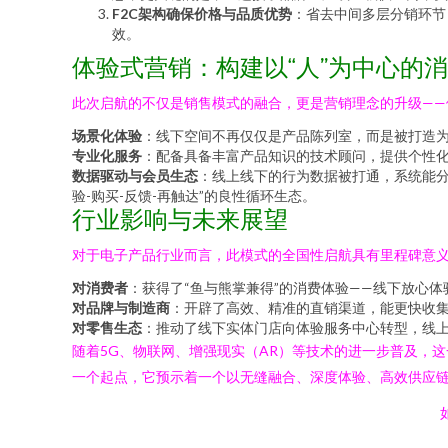
F2C架构确保价格与品质优势
：省去中间多层分销环节
效。
体验式营销：构建以“人”为中心的
此次启航的不仅是销售模式的融合，更是营销理念的升级——
场景化体验
：线下空间不再仅仅是产品陈列室，而是被打造
专业化服务
：配备具备丰富产品知识的技术顾问，提供个性
数据驱动与会员生态
：线上线下的行为数据被打通，系统能
验-购买-反馈-再触达”的良性循环生态。
行业影响与未来展望
对于电子产品行业而言，此模式的全国性启航具有里程碑意
对消费者
：获得了“鱼与熊掌兼得”的消费体验——线下放心
对品牌与制造商
：开辟了高效、精准的直销渠道，能更快收
对零售生态
：推动了线下实体门店向体验服务中心转型，线
随着5G、物联网、增强现实（AR）等技术的进一步普及，
一个起点，它预示着一个以无缝融合、深度体验、高效供应
如